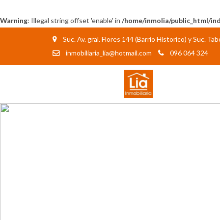
Warning
: Illegal string offset 'enable' in
/home/inmolia/public_html/in
Suc. Av. gral. Flores 144 (Barrio Historico) y Suc. T
inmobiliaria_lia@hotmail.com
096 064 324