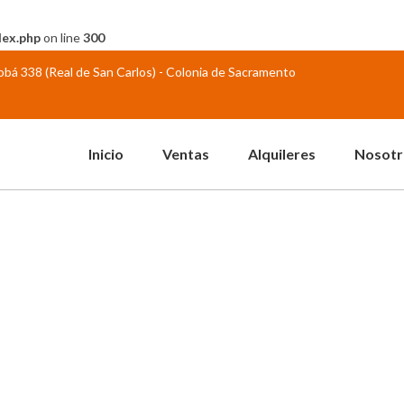
dex.php
on line
300
abobá 338 (Real de San Carlos) - Colonia de Sacramento
Inicio
Ventas
Alquileres
Nosotr