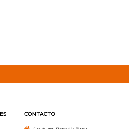
ES
CONTACTO
Suc. Av. gral. Flores 144 (Barrio