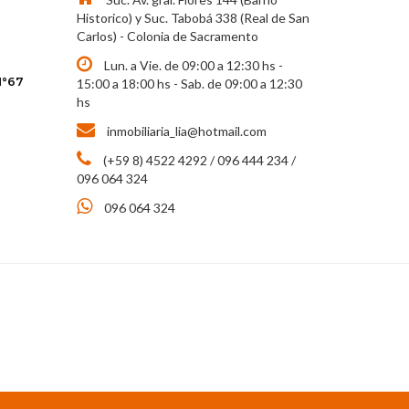
Historico) y Suc. Tabobá 338 (Real de San
Carlos) - Colonia de Sacramento
Lun. a Vie. de 09:00 a 12:30 hs -
N°67
15:00 a 18:00 hs - Sab. de 09:00 a 12:30
hs
inmobiliaria_lia@hotmail.com
(+59 8) 4522 4292 / 096 444 234 /
096 064 324
096 064 324