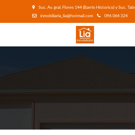
Suc. Av. gral. Flores 144 (Barrio Historico) y Suc. T
inmobiliaria_lia@hotmail.com
096 064 324