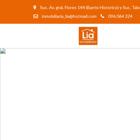
Suc. Av. gral. Flores 144 (Barrio Historico) y Suc. T
inmobiliaria_lia@hotmail.com
096 064 324