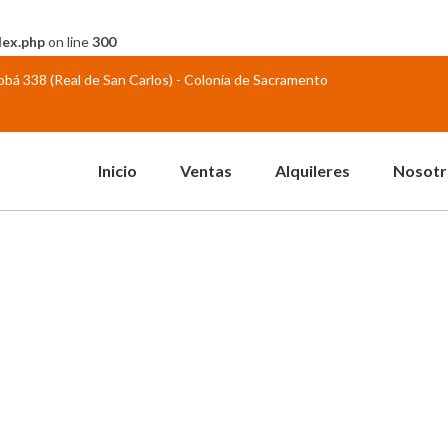
dex.php
on line
300
abobá 338 (Real de San Carlos) - Colonia de Sacramento
Inicio
Ventas
Alquileres
Nosotr