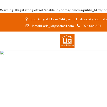
Warning
: Illegal string offset 'enable' in
/home/inmolia/public_html/in
Suc. Av. gral. Flores 144 (Barrio Historico) y Suc. T
inmobiliaria_lia@hotmail.com
096 064 324