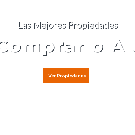
 apartamentos, terrenos, chacras e
la casa de t
Ver Propiedades